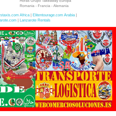
Horas Grupo Takeaway Europa
Romania - Francia - Alemania
rstaxis.com Africa
|
Elitentourage.com Arabia
|
arote.com
|
Lanzarote Rentals