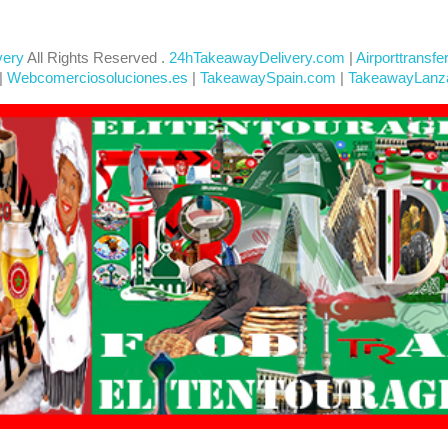
very
All Rights Reserved .
24hTakeawayDelivery.com
|
Airporttransfe
|
Webcomerciosoluciones.es
|
TakeawaySpain.com
|
TakeawayLanz