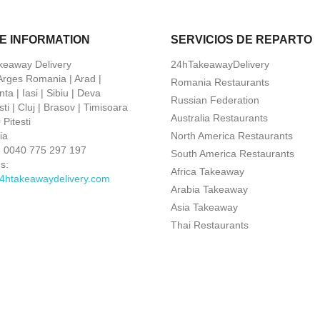
E INFORMATION
SERVICIOS DE REPARTO
keaway Delivery
24hTakeawayDelivery
 Arges Romania | Arad |
Romania Restaurants
ta | Iasi | Sibiu | Deva
Russian Federation
ti | Cluj | Brasov | Timisoara
Australia Restaurants
Pitesti
ia
North America Restaurants
:
0040 775 297 197
South America Restaurants
s:
Africa Takeaway
4htakeawaydelivery.com
Arabia Takeaway
Asia Takeaway
Thai Restaurants