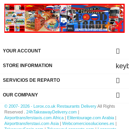

YOUR ACCOUNT
key
STORE INFORMATION

SERVICIOS DE REPARTO

OUR COMPANY
© 2007- 2026 - Lorox.co.uk Restaurants Delivery
All Rights
Reserved .
24hTakeawayDelivery.com
|
Airporttransferstaxis.com Africa
|
Elitentourage.com Arabia
|
Airporttransferstaxi.com Asia
|
Webcomerciosoluciones.es
|