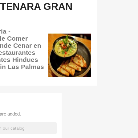
RTENARA GRAN
ia -
nde Comer
onde Cenar en
estaurantes
ntes Hindues
in Las Palmas
 are added.