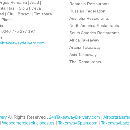
 Arges Romania | Arad |
Romania Restaurants
ta | Iasi | Sibiu | Deva
Russian Federation
ti | Cluj | Brasov | Timisoara
Australia Restaurants
Pitesti
ia
North America Restaurants
:
0040 775 297 197
South America Restaurants
s:
Africa Takeaway
4htakeawaydelivery.com
Arabia Takeaway
Asia Takeaway
Thai Restaurants
very
All Rights Reserved .
24hTakeawayDelivery.com
|
Airporttransfe
|
Webcomerciosoluciones.es
|
TakeawaySpain.com
|
TakeawayLanz