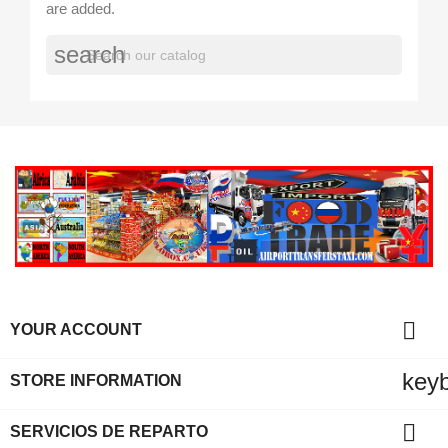
are added.
search

YOUR ACCOUNT
key
STORE INFORMATION

SERVICIOS DE REPARTO