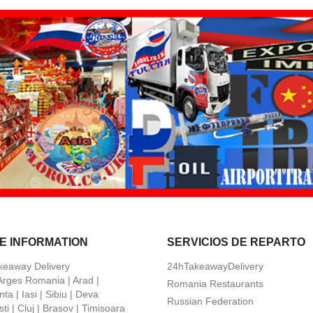
E INFORMATION
SERVICIOS DE REPARTO
keaway Delivery
24hTakeawayDelivery
 Arges Romania | Arad |
Romania Restaurants
ta | Iasi | Sibiu | Deva
Russian Federation
ti | Cluj | Brasov | Timisoara