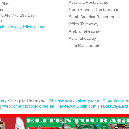
Australia Restaurants
Pitesti
ia
North America Restaurants
:
0040 775 297 197
South America Restaurants
s:
Africa Takeaway
4htakeawaydelivery.com
Arabia Takeaway
Asia Takeaway
Thai Restaurants
very
All Rights Reserved .
24hTakeawayDelivery.com
|
Airporttransfe
|
Webcomerciosoluciones.es
|
TakeawaySpain.com
|
TakeawayLanz