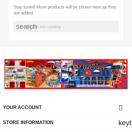
Stay tuned! More products will be shown here as they
are added.
search

YOUR ACCOUNT
key
STORE INFORMATION