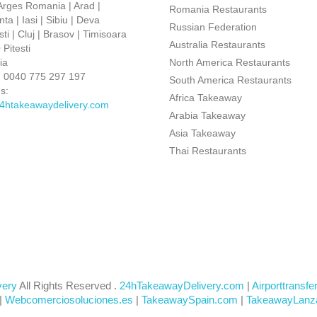
 Arges Romania | Arad |
Romania Restaurants
ta | Iasi | Sibiu | Deva
Russian Federation
ti | Cluj | Brasov | Timisoara
Australia Restaurants
Pitesti
ia
North America Restaurants
:
0040 775 297 197
South America Restaurants
s:
Africa Takeaway
4htakeawaydelivery.com
Arabia Takeaway
Asia Takeaway
Thai Restaurants
very
All Rights Reserved .
24hTakeawayDelivery.com
|
Airporttransfe
|
Webcomerciosoluciones.es
|
TakeawaySpain.com
|
TakeawayLanz