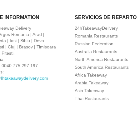
E INFORMATION
SERVICIOS DE REPARTO
keaway Delivery
24hTakeawayDelivery
 Arges Romania | Arad |
Romania Restaurants
ta | Iasi | Sibiu | Deva
Russian Federation
ti | Cluj | Brasov | Timisoara
Australia Restaurants
Pitesti
ia
North America Restaurants
:
0040 775 297 197
South America Restaurants
s:
Africa Takeaway
4htakeawaydelivery.com
Arabia Takeaway
Asia Takeaway
Thai Restaurants