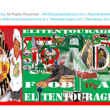
very
All Rights Reserved .
24hTakeawayDelivery.com
|
Airporttransfe
|
Webcomerciosoluciones.es
|
TakeawaySpain.com
|
TakeawayLanz