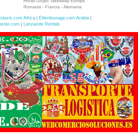
Horas Grupo Takeaway Europa
Romania - Francia - Alemania
rstaxis.com Africa
|
Elitentourage.com Arabia
|
arote.com
|
Lanzarote Rentals