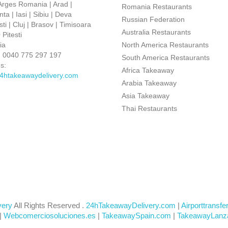
 Arges Romania | Arad |
Romania Restaurants
ta | Iasi | Sibiu | Deva
Russian Federation
ti | Cluj | Brasov | Timisoara
Australia Restaurants
Pitesti
ia
North America Restaurants
:
0040 775 297 197
South America Restaurants
s:
Africa Takeaway
4htakeawaydelivery.com
Arabia Takeaway
Asia Takeaway
Thai Restaurants
very
All Rights Reserved .
24hTakeawayDelivery.com
|
Airporttransfe
|
Webcomerciosoluciones.es
|
TakeawaySpain.com
|
TakeawayLanz