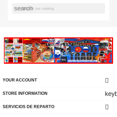
search

YOUR ACCOUNT
key
STORE INFORMATION

SERVICIOS DE REPARTO