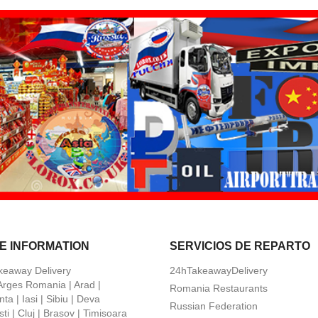
E INFORMATION
SERVICIOS DE REPARTO
keaway Delivery
24hTakeawayDelivery
 Arges Romania | Arad |
Romania Restaurants
ta | Iasi | Sibiu | Deva
Russian Federation
ti | Cluj | Brasov | Timisoara