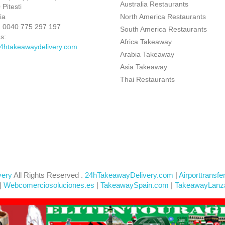
Australia Restaurants
Pitesti
ia
North America Restaurants
:
0040 775 297 197
South America Restaurants
s:
Africa Takeaway
4htakeawaydelivery.com
Arabia Takeaway
Asia Takeaway
Thai Restaurants
very
All Rights Reserved .
24hTakeawayDelivery.com
|
Airporttransfe
|
Webcomerciosoluciones.es
|
TakeawaySpain.com
|
TakeawayLanz