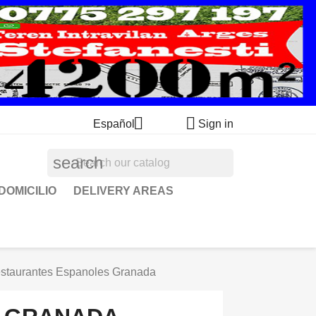


Español
Sign in
search
DOMICILIO
DELIVERY AREAS
staurantes Espanoles Granada