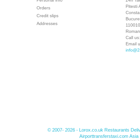
Personal info
24h Ta
Pitesti
Orders
Constan
Credit slips
Bucures
Addresses
110010 
Roman
Call us
Email u
info@2
© 2007- 2026 - Lorox.co.uk Restaurants Deli
Airporttransferstaxi.com Asia