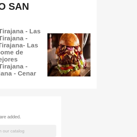
O SAN
irajana - Las
irajana -
irajana- Las
lome de
ejores
irajana -
ana - Cenar
 are added.