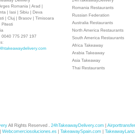
keaway Delivery
24hTakeawayDelivery
 Arges Romania | Arad |
Romania Restaurants
ta | Iasi | Sibiu | Deva
Russian Federation
ti | Cluj | Brasov | Timisoara
Australia Restaurants
Pitesti
ia
North America Restaurants
:
0040 775 297 197
South America Restaurants
s:
Africa Takeaway
4htakeawaydelivery.com
Arabia Takeaway
Asia Takeaway
Thai Restaurants
very
All Rights Reserved .
24hTakeawayDelivery.com
|
Airporttransfe
|
Webcomerciosoluciones.es
|
TakeawaySpain.com
|
TakeawayLanz