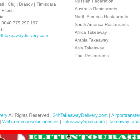
Russian Federation
ti | Cluj | Brasov | Timisoara
Australia Restaurants
Pitesti
ia
North America Restaurants
:
0040 775 297 197
South America Restaurants
s:
Africa Takeaway
4htakeawaydelivery.com
Arabia Takeaway
Asia Takeaway
Thai Restaurants
very
All Rights Reserved .
24hTakeawayDelivery.com
|
Airporttransfe
|
Webcomerciosoluciones.es
|
TakeawaySpain.com
|
TakeawayLanz