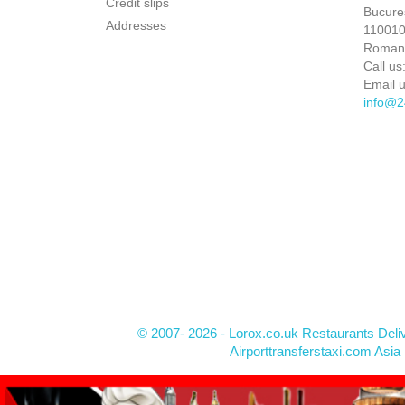
Credit slips
Bucures
Addresses
110010 
Roman
Call us
Email u
info@2
© 2007- 2026 - Lorox.co.uk Restaurants Deli
Airporttransferstaxi.com Asia