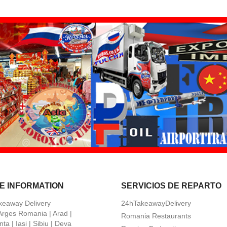
E INFORMATION
SERVICIOS DE REPARTO
keaway Delivery
24hTakeawayDelivery
 Arges Romania | Arad |
Romania Restaurants
ta | Iasi | Sibiu | Deva