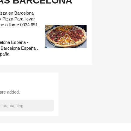
IAS BARCELONA
izza en Barcelona
 Pizza Para llevar
ine o llame 0034 691
elona España -
 Barcelona España .
spaña
 are added.