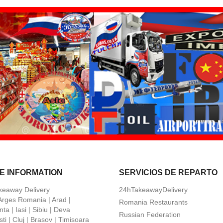
E INFORMATION
SERVICIOS DE REPARTO
keaway Delivery
24hTakeawayDelivery
 Arges Romania | Arad |
Romania Restaurants
ta | Iasi | Sibiu | Deva
Russian Federation
ti | Cluj | Brasov | Timisoara