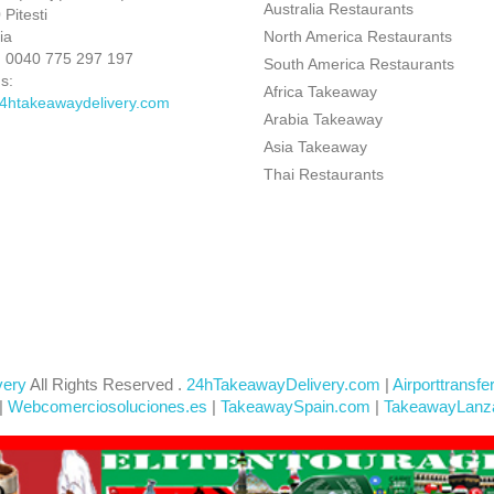
Australia Restaurants
Pitesti
ia
North America Restaurants
:
0040 775 297 197
South America Restaurants
s:
Africa Takeaway
4htakeawaydelivery.com
Arabia Takeaway
Asia Takeaway
Thai Restaurants
very
All Rights Reserved .
24hTakeawayDelivery.com
|
Airporttransfe
|
Webcomerciosoluciones.es
|
TakeawaySpain.com
|
TakeawayLanz