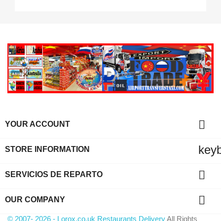

YOUR ACCOUNT
key
STORE INFORMATION

SERVICIOS DE REPARTO

OUR COMPANY
© 2007- 2026 - Lorox.co.uk Restaurants Delivery
All Rights