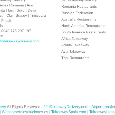
keaway Delivery
24hTakeawayDelivery
 Arges Romania | Arad |
Romania Restaurants
ta | Iasi | Sibiu | Deva
Russian Federation
ti | Cluj | Brasov | Timisoara
Australia Restaurants
Pitesti
ia
North America Restaurants
:
0040 775 297 197
South America Restaurants
s:
Africa Takeaway
4htakeawaydelivery.com
Arabia Takeaway
Asia Takeaway
Thai Restaurants
very
All Rights Reserved .
24hTakeawayDelivery.com
|
Airporttransfe
|
Webcomerciosoluciones.es
|
TakeawaySpain.com
|
TakeawayLanz