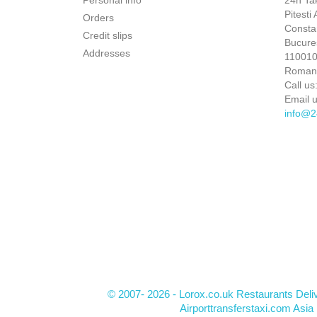
Personal info
24h Ta
Pitesti
Orders
Constan
Credit slips
Bucures
Addresses
110010 
Roman
Call us
Email u
info@2
© 2007- 2026 - Lorox.co.uk Restaurants Deli
Airporttransferstaxi.com Asia