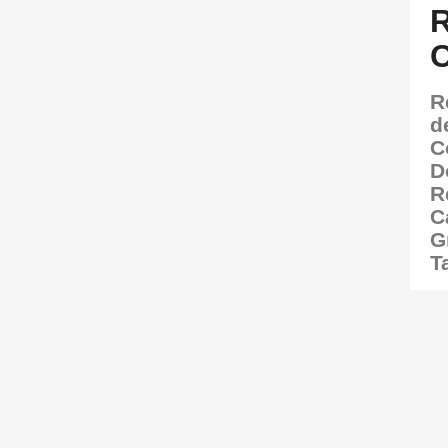
R
d
C
D
R
C
G
T