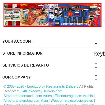

YOUR ACCOUNT
key
STORE INFORMATION

SERVICIOS DE REPARTO

OUR COMPANY
© 2007- 2026 - Lorox.co.uk Restaurants Delivery
All Rights
Reserved .
24hTakeawayDelivery.com
|
Airporttransferstaxis.com Africa
|
Elitentourage.com Arabia
|
Airporttransferstaxi.com Asia
|
Webcomerciosoluciones.es
|