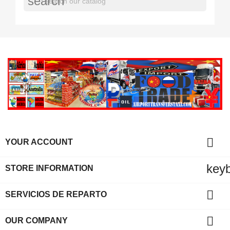
search

YOUR ACCOUNT
key
STORE INFORMATION

SERVICIOS DE REPARTO

OUR COMPANY