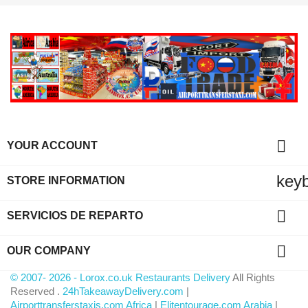

YOUR ACCOUNT
key
STORE INFORMATION

SERVICIOS DE REPARTO

OUR COMPANY
© 2007- 2026 - Lorox.co.uk Restaurants Delivery
All Rights
Reserved .
24hTakeawayDelivery.com
|
Airporttransferstaxis.com Africa
|
Elitentourage.com Arabia
|