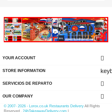

YOUR ACCOUNT
key
STORE INFORMATION

SERVICIOS DE REPARTO

OUR COMPANY
© 2007- 2026 - Lorox.co.uk Restaurants Delivery
All Rights
Reserved .
24hTakeawayDelivery.com
|