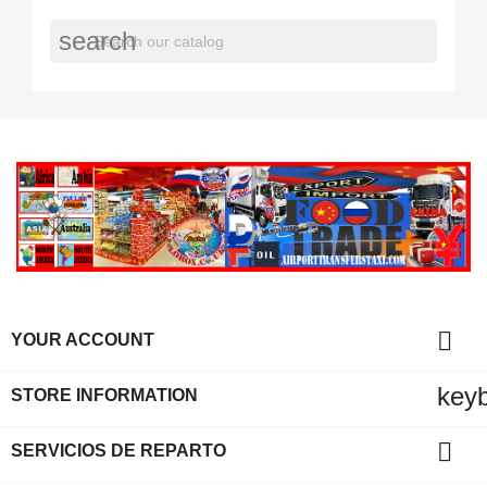
search

YOUR ACCOUNT
key
STORE INFORMATION

SERVICIOS DE REPARTO