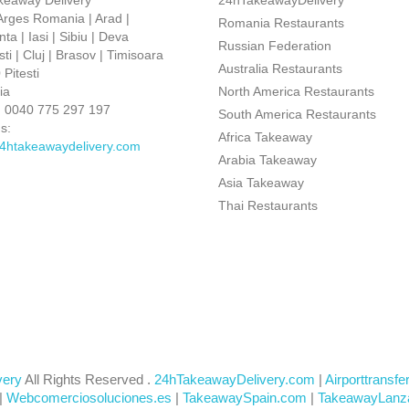
keaway Delivery
24hTakeawayDelivery
 Arges Romania | Arad |
Romania Restaurants
ta | Iasi | Sibiu | Deva
Russian Federation
ti | Cluj | Brasov | Timisoara
Australia Restaurants
Pitesti
ia
North America Restaurants
:
0040 775 297 197
South America Restaurants
s:
Africa Takeaway
4htakeawaydelivery.com
Arabia Takeaway
Asia Takeaway
Thai Restaurants
very
All Rights Reserved .
24hTakeawayDelivery.com
|
Airporttransfe
|
Webcomerciosoluciones.es
|
TakeawaySpain.com
|
TakeawayLanz