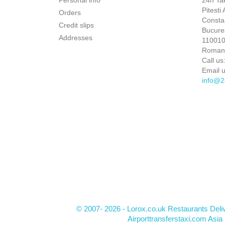
Personal info
24h Ta
Pitesti
Orders
Constan
Credit slips
Bucures
Addresses
110010 
Roman
Call us
Email u
info@2
© 2007- 2026 - Lorox.co.uk Restaurants Deli
Airporttransferstaxi.com Asia