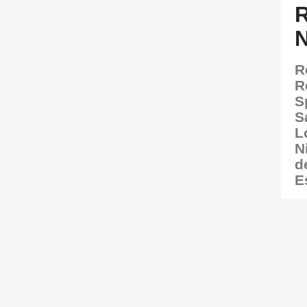
R
R
S
S
L
N
d
E