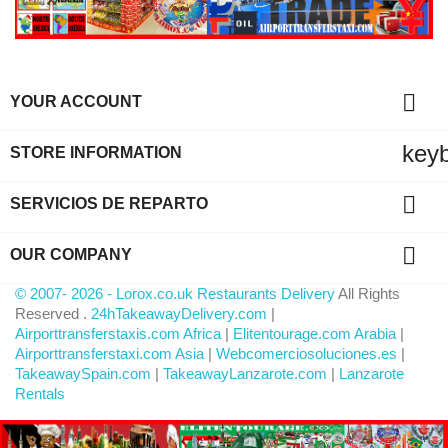

YOUR ACCOUNT
key
STORE INFORMATION

SERVICIOS DE REPARTO

OUR COMPANY
© 2007- 2026 - Lorox.co.uk Restaurants Delivery
All Rights
Reserved .
24hTakeawayDelivery.com
|
Airporttransferstaxis.com Africa
|
Elitentourage.com Arabia
|
Airporttransferstaxi.com Asia
|
Webcomerciosoluciones.es
|
TakeawaySpain.com
|
TakeawayLanzarote.com
|
Lanzarote
Rentals