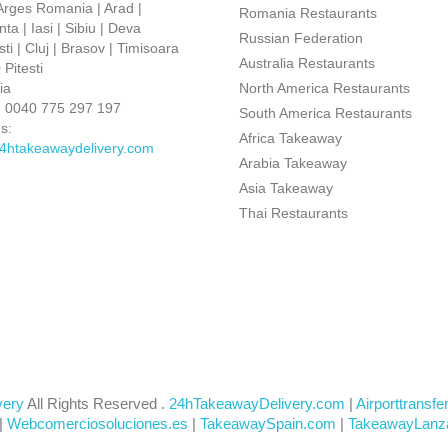
 Arges Romania | Arad |
Romania Restaurants
ta | Iasi | Sibiu | Deva
Russian Federation
ti | Cluj | Brasov | Timisoara
Australia Restaurants
Pitesti
ia
North America Restaurants
:
0040 775 297 197
South America Restaurants
s:
Africa Takeaway
4htakeawaydelivery.com
Arabia Takeaway
Asia Takeaway
Thai Restaurants
very
All Rights Reserved .
24hTakeawayDelivery.com
|
Airporttransfe
|
Webcomerciosoluciones.es
|
TakeawaySpain.com
|
TakeawayLanz