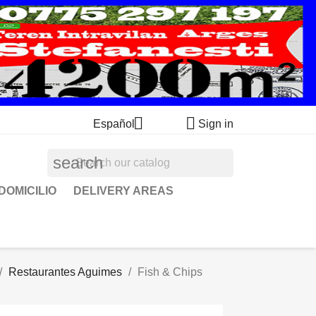


Español
Sign in
search
DOMICILIO
DELIVERY AREAS
Restaurantes Aguimes
Fish & Chips