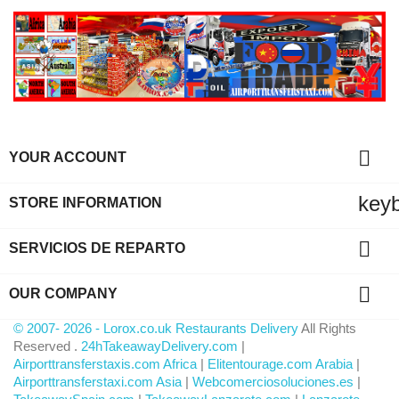

YOUR ACCOUNT
key
STORE INFORMATION

SERVICIOS DE REPARTO

OUR COMPANY
© 2007- 2026 - Lorox.co.uk Restaurants Delivery
All Rights
Reserved .
24hTakeawayDelivery.com
|
Airporttransferstaxis.com Africa
|
Elitentourage.com Arabia
|
Airporttransferstaxi.com Asia
|
Webcomerciosoluciones.es
|