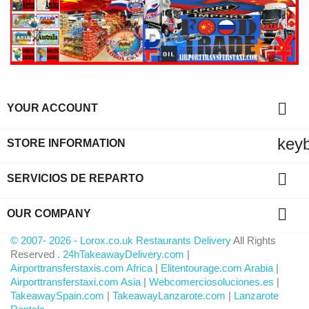

YOUR ACCOUNT
key
STORE INFORMATION

SERVICIOS DE REPARTO

OUR COMPANY
© 2007- 2026 - Lorox.co.uk Restaurants Delivery
All Rights
Reserved .
24hTakeawayDelivery.com
|
Airporttransferstaxis.com Africa
|
Elitentourage.com Arabia
|
Airporttransferstaxi.com Asia
|
Webcomerciosoluciones.es
|
TakeawaySpain.com
|
TakeawayLanzarote.com
|
Lanzarote