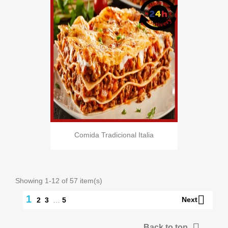
Comida Tradicional Italia
Showing 1-12 of 57 item(s)

1
Next
2
3
…
5

Back to top