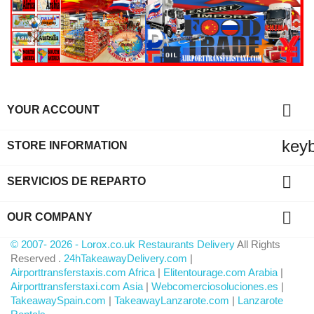

YOUR ACCOUNT
key
STORE INFORMATION

SERVICIOS DE REPARTO

OUR COMPANY
© 2007- 2026 - Lorox.co.uk Restaurants Delivery
All Rights
Reserved .
24hTakeawayDelivery.com
|
Airporttransferstaxis.com Africa
|
Elitentourage.com Arabia
|
Airporttransferstaxi.com Asia
|
Webcomerciosoluciones.es
|
TakeawaySpain.com
|
TakeawayLanzarote.com
|
Lanzarote