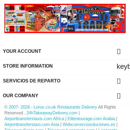

YOUR ACCOUNT
key
STORE INFORMATION

SERVICIOS DE REPARTO

OUR COMPANY
© 2007- 2026 - Lorox.co.uk Restaurants Delivery
All Rights
Reserved .
24hTakeawayDelivery.com
|
Airporttransferstaxis.com Africa
|
Elitentourage.com Arabia
|
Airporttransferstaxi.com Asia
|
Webcomerciosoluciones.es
|