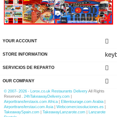

YOUR ACCOUNT
key
STORE INFORMATION

SERVICIOS DE REPARTO

OUR COMPANY
© 2007- 2026 - Lorox.co.uk Restaurants Delivery
All Rights
Reserved .
24hTakeawayDelivery.com
|
Airporttransferstaxis.com Africa
|
Elitentourage.com Arabia
|
Airporttransferstaxi.com Asia
|
Webcomerciosoluciones.es
|
TakeawaySpain.com
|
TakeawayLanzarote.com
|
Lanzarote