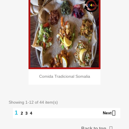
Comida Tradicional Somalia
Showing 1-12 of 44 item(s)

1
Next
2
3
4

Back to top