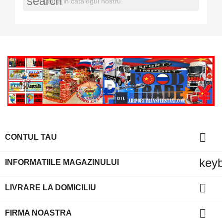
search

CONTUL TAU
key
INFORMATIILE MAGAZINULUI

LIVRARE LA DOMICILIU

FIRMA NOASTRA