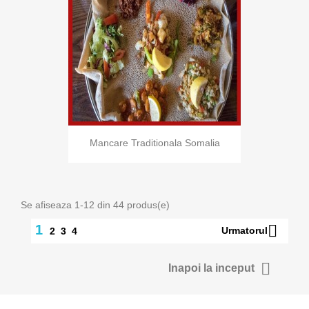
Mancare Traditionala Somalia
Se afiseaza 1-12 din 44 produs(e)

1
Urmatorul
2
3
4

Inapoi la inceput