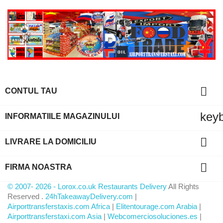

CONTUL TAU
key
INFORMATIILE MAGAZINULUI

LIVRARE LA DOMICILIU

FIRMA NOASTRA
© 2007- 2026 - Lorox.co.uk Restaurants Delivery
All Rights
Reserved .
24hTakeawayDelivery.com
|
Airporttransferstaxis.com Africa
|
Elitentourage.com Arabia
|
Airporttransferstaxi.com Asia
|
Webcomerciosoluciones.es
|