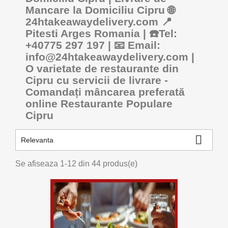
Mancare la Domiciliu Cipru 🌐
24htakeawaydelivery.com 📍
Pitesti Arges Romania | ☎️Tel:
+40775 297 197 | 📧 Email:
info@24htakeawaydelivery.com |
O varietate de restaurante din
Cipru cu servicii de livrare -
Comandați mâncarea preferată
online Restaurante Populare
Cipru

Relevanta
Se afiseaza 1-12 din 44 produs(e)