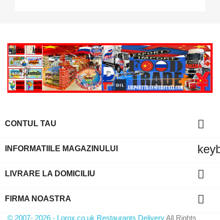

CONTUL TAU
key
INFORMATIILE MAGAZINULUI

LIVRARE LA DOMICILIU

FIRMA NOASTRA
© 2007- 2026 - Lorox.co.uk Restaurants Delivery
All Rights