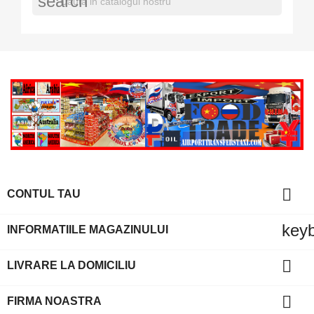
search

CONTUL TAU
key
INFORMATIILE MAGAZINULUI

LIVRARE LA DOMICILIU

FIRMA NOASTRA