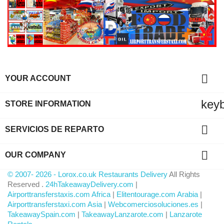

YOUR ACCOUNT
key
STORE INFORMATION

SERVICIOS DE REPARTO

OUR COMPANY
© 2007- 2026 - Lorox.co.uk Restaurants Delivery
All Rights
Reserved .
24hTakeawayDelivery.com
|
Airporttransferstaxis.com Africa
|
Elitentourage.com Arabia
|
Airporttransferstaxi.com Asia
|
Webcomerciosoluciones.es
|
TakeawaySpain.com
|
TakeawayLanzarote.com
|
Lanzarote