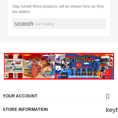
Stay tuned! More products will be shown here as they
are added.
search

YOUR ACCOUNT
key
STORE INFORMATION